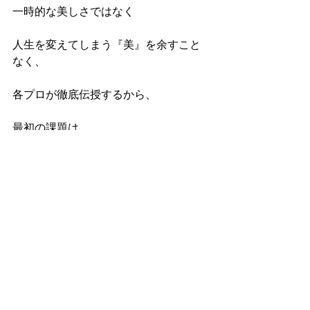
一時的な美しさではなく
人生を変えてしまう『美』を余すこと
なく、
各プロが徹底伝授するから、
最初の課題は、
『一生美女』になる覚悟を決めるだけ
❤︎
あなたは今まだ知らない本当の自分と
出会いますよ
❤︎❤︎❤︎